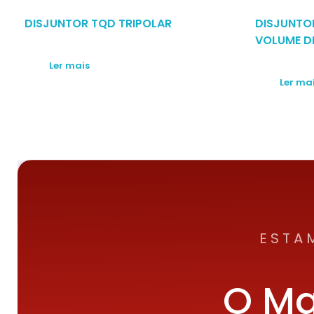
DISJUNTOR TQD TRIPOLAR
DISJUNTO
VOLUME D
Ler mais
Ler ma
ESTA
O Ma