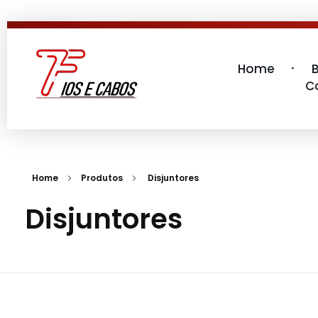
Home
C
7 Fios e Cabos
Materiais Elétricos
Home
Produtos
Disjuntores
Disjuntores