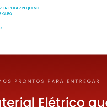
R TRIPOLAR PEQUENO
E ÓLEO
is
MOS PRONTOS PARA ENTREGAR
terial Elétrico qu