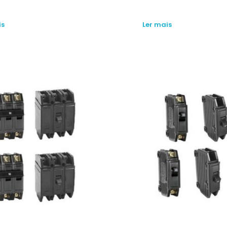
is
Ler mais