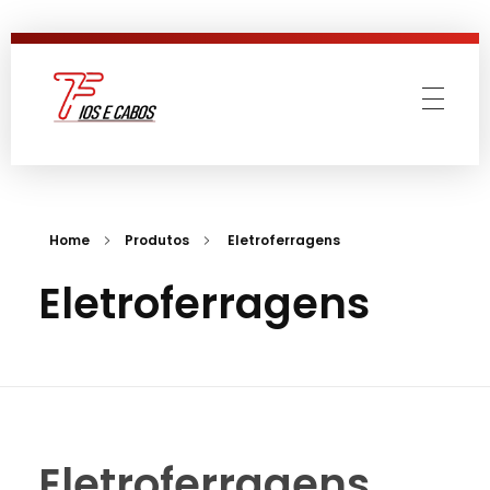
7 Fios e Cabos
Materiais Elétricos
Home
Produtos
Eletroferragens
Eletroferragens
Eletroferragens