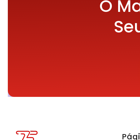
O Ma
Seu
Pág