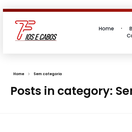
Home
C
7 Fios e Cabos
Materiais Elétricos
Home
Sem categoria
Posts in category: S