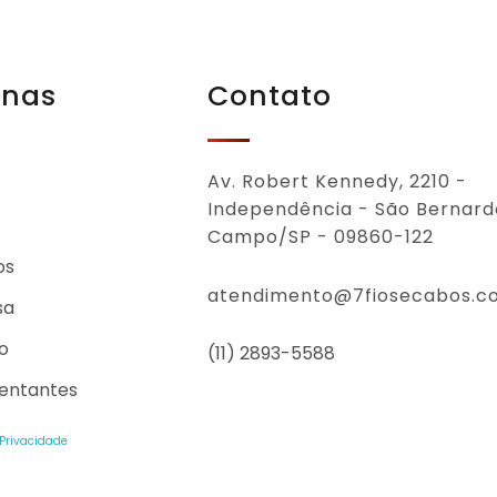
inas
Contato
Av. Robert Kennedy, 2210 -
Independência - São Bernard
Campo/SP - 09860-122
os
atendimento@7fiosecabos.c
sa
o
(11) 2893-5588
entantes
 Privacidade