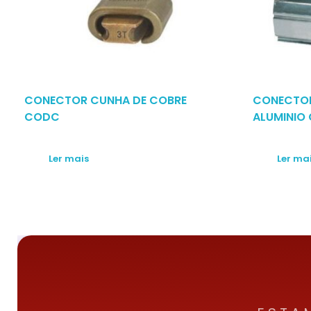
CONECTOR CUNHA DE COBRE
CONECTO
CODC
ALUMINIO
Ler mais
Ler ma