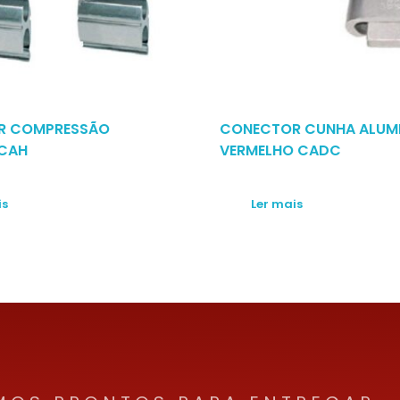
R COMPRESSÃO
CONECTOR CUNHA ALUMI
 CAH
VERMELHO CADC
is
Ler mais