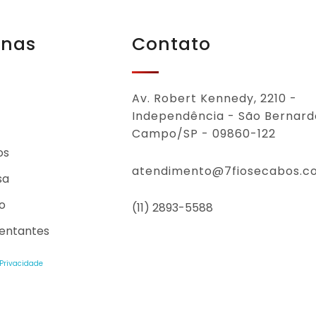
inas
Contato
Av. Robert Kennedy, 2210 -
Independência - São Bernard
Campo/SP - 09860-122
os
atendimento@7fiosecabos.c
sa
o
(11) 2893-5588
entantes
 Privacidade