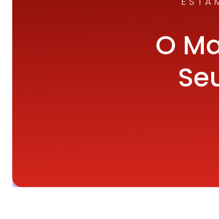
ESTA
O Ma
Seu