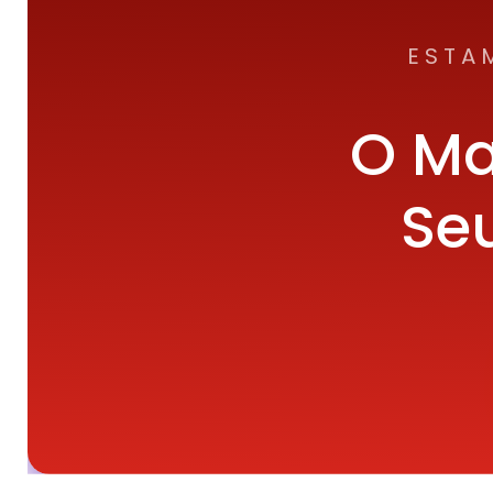
ESTA
O Ma
Seu