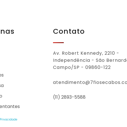
inas
Contato
Av. Robert Kennedy, 2210 -
Independência - São Bernard
Campo/SP - 09860-122
os
atendimento@7fiosecabos.c
sa
o
(11) 2893-5588
entantes
 Privacidade