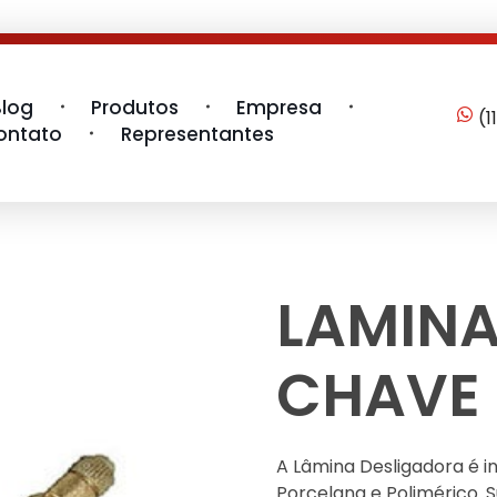
Blog
Produtos
Empresa
(1
ontato
Representantes
LAMINA
CHAVE 
A Lâmina Desligadora é i
Porcelana e Polimérico. 